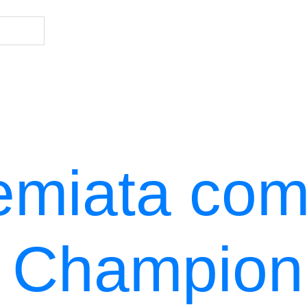
emiata co
n Champion