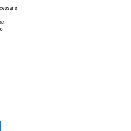
cessarie
Masterclass
Faculty
ar
lo
Live Webinar
Corsi Tailor Made