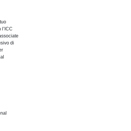
Incoterms®
 tuo
Trade Finance
 l’ICC
Modelli di contratto e Clausole
 associate
sivo di
ICC Italia Help Desk
er
 al
Per le Camere di Commercio
ICC Agri-Food Initiative
onal
Master ICC Italia in International
Trade