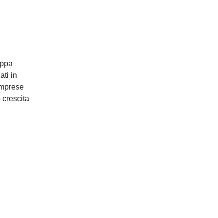
Chi Siamo
Governance
uppa
Gli Associati ICC Italia
ati in
Il Team
imprese
 crescita
Careers
Policy & Advocacy