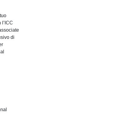
Incoterms®
 tuo
Trade Finance
 l’ICC
Modelli di contratto e Clausole
 associate
sivo di
ICC Italia Help Desk
er
 al
Per le Camere di Commercio
ICC Agri-Food Initiative
onal
Master ICC Italia in International
Trade
Corsi Executive