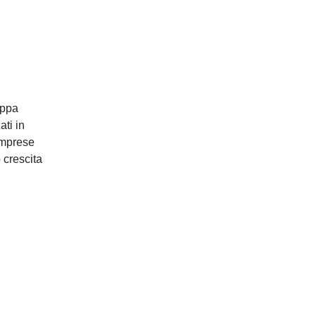
Chi Siamo
Governance
uppa
Gli Associati ICC Italia
ati in
Il Team
imprese
 crescita
Careers
Policy & Advocacy