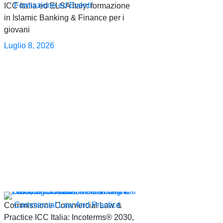
Formazione ed Eventi
ICC Italia ed ELSA Italy: formazione
in Islamic Banking & Finance per i
giovani
Luglio 8, 2026
Commercial Law And Practice
Commissione Commercial Law &
Practice ICC Italia: Incoterms® 2030,