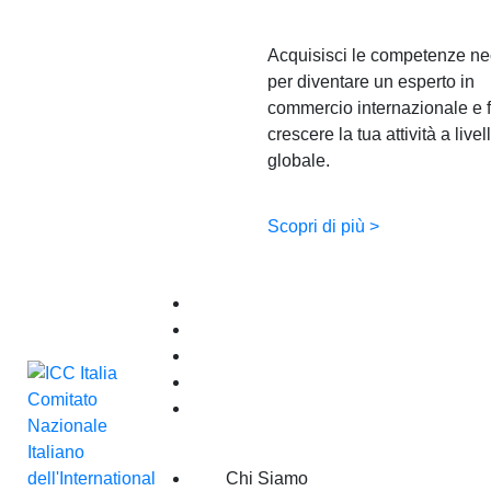
Acquisisci le competenze ne
per diventare un esperto in
commercio internazionale e f
crescere la tua attività a livel
globale.
Scopri di più >
Arbitrato e ADR
Entra in ICC
Eventi
Pubblicazioni
News
Chi Siamo