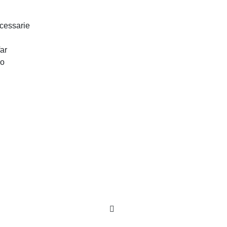
Corsi Executive
cessarie
Masterclass
Faculty
ar
lo
Live Webinar
Corsi Tailor Made