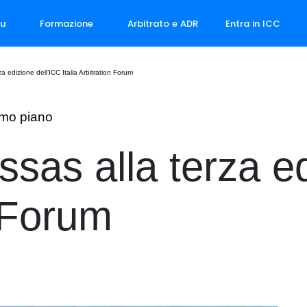
ou
Formazione
Arbitrato e ADR
Entra in ICC
a edizione dell’ICC Italia Arbitration Forum
imo piano
sas alla terza ed
n Forum