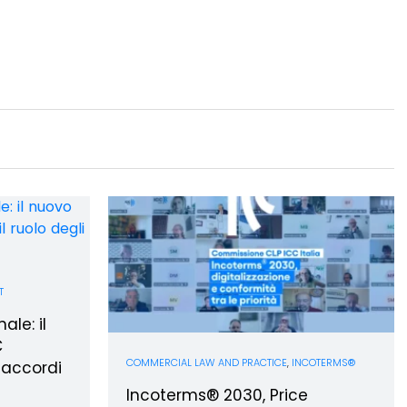
T
le: il
C
COMMERCIAL LAW AND PRACTICE
,
INCOTERMS®
i accordi
Incoterms® 2030, Price