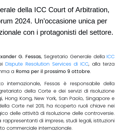
ale della ICC Court of Arbitration,
 Forum 2024. Un’occasione unica per
azionale con i protagonisti del settore.
exander G. Fessas
, Segretario Generale della
ICC
ei
Dispute Resolution Services di ICC
, alla terza
amma a
Roma per il prossimo 9 ottobre
.
to internazionale, Fessas è responsabile della
tariato della Corte e dei servizi di risoluzione
arigi, Hong Kong, New York, San Paolo, Singapore e
lla Corte nel 2011, ha ricoperto ruoli chiave nei
delle attività di risoluzione delle controversie.
 rappresentanti di imprese, studi legali, istituzioni
trato commerciale internazionale.