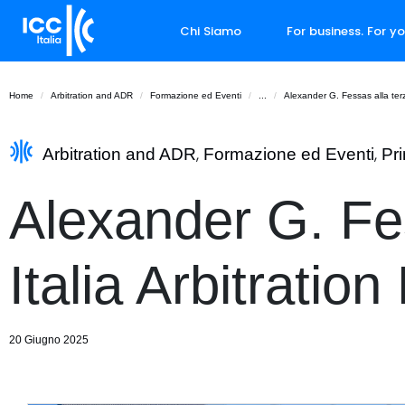
Chi Siamo
For business. For y
Home
Arbitration and ADR
Formazione ed Eventi
...
Alexander G. Fessas alla terz
Arbitration and ADR
,
Formazione ed Eventi
,
Pr
Alexander G. Fes
Italia Arbitratio
20 Giugno 2025