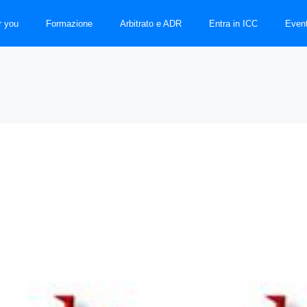
r you
Formazione
Arbitrato e ADR
Entra in ICC
Event