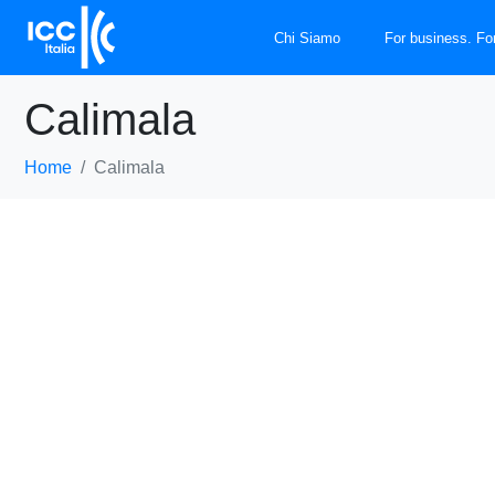
Chi Siamo
For business. Fo
Calimala
Home
Calimala