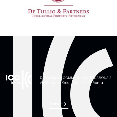
© CAMERA DI COMMERCIO INTERNAZIONALE
Via Barnaba Oriani, 34 – 00197 Roma
Contatti