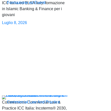
Formazione ed Eventi
ICC Italia ed ELSA Italy: formazione
in Islamic Banking & Finance per i
giovani
Luglio 8, 2026
Commercial Law And Practice
Commissione Commercial Law &
Practice ICC Italia: Incoterms® 2030,