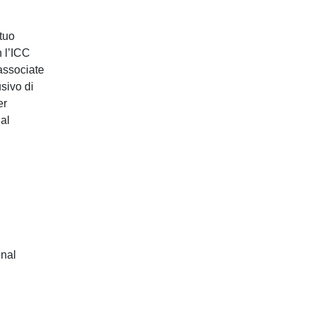
Incoterms®
 tuo
Trade Finance
 l’ICC
Modelli di contratto e Clausole
 associate
sivo di
ICC Italia Help Desk
er
 al
Per le Camere di Commercio
ICC Agri-Food Initiative
onal
Master ICC Italia in International
Trade
Corsi Executive