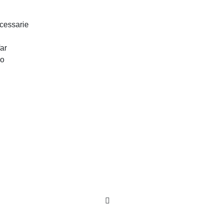
Corsi Executive
cessarie
Masterclass
Faculty
ar
lo
Live Webinar
Corsi Tailor Made