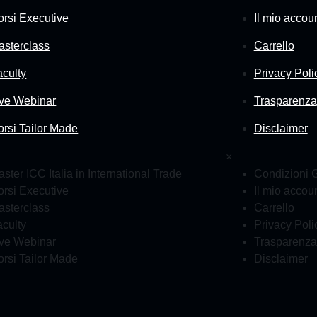
orsi Executive
Il mio accou
asterclass
Carrello
aculty
Privacy Poli
ive Webinar
Trasparenza
orsi Tailor Made
Disclaimer
×
ster ICC Italia in International Trade
Condizioni G
orsi Executive
Il mio accou
asterclass
Carrello
aculty
Privacy Poli
ive Webinar
Trasparenza
orsi Tailor Made
Disclaimer