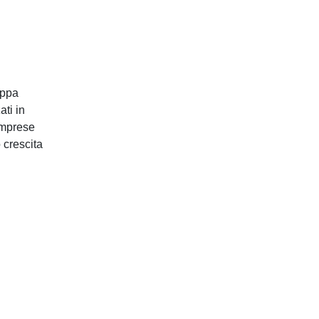
Chi Siamo
Governance
uppa
Gli Associati ICC Italia
ati in
Il Team
imprese
 crescita
Careers
Policy & Advocacy