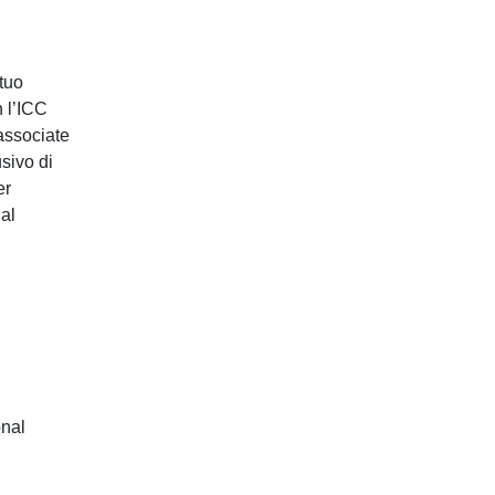
Incoterms®
 tuo
Trade Finance
 l’ICC
Modelli di contratto e Clausole
 associate
sivo di
ICC Italia Help Desk
er
 al
Per le Camere di Commercio
ICC Agri-Food Initiative
onal
Master ICC Italia in International
Trade