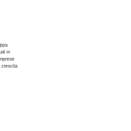
Chi Siamo
Governance
uppa
Gli Associati ICC Italia
ati in
Il Team
imprese
 crescita
Careers
Policy & Advocacy