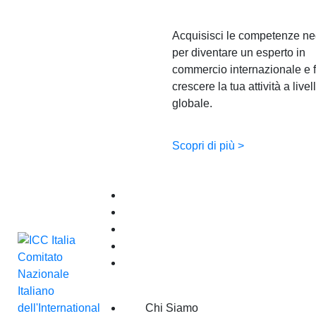
Acquisisci le competenze ne
per diventare un esperto in
commercio internazionale e f
crescere la tua attività a livel
globale.
Scopri di più >
Arbitrato e ADR
Entra in ICC
Eventi
Pubblicazioni
News
Chi Siamo