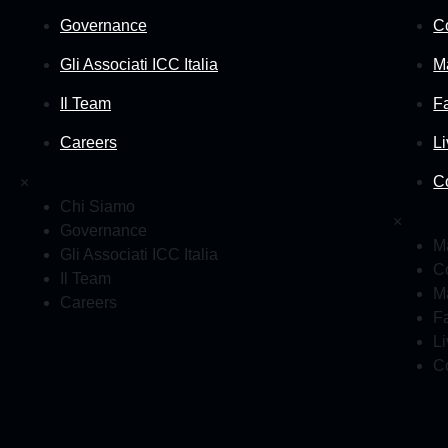
Governance
C
Gli Associati ICC Italia
M
Il Team
F
Careers
L
C
×
Chi Siamo
×
Governance
Ma
Gli Associati ICC Italia
C
Il Team
M
Careers
F
L
C