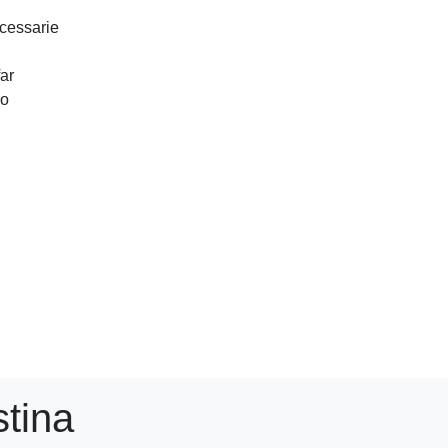
cessarie
Masterclass
Faculty
ar
lo
Live Webinar
Corsi Tailor Made
stina