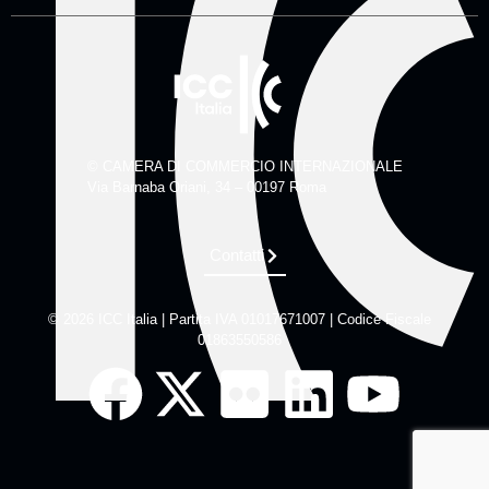
© CAMERA DI COMMERCIO INTERNAZIONALE
Via Barnaba Oriani, 34 – 00197 Roma
Contatti
© 2026 ICC Italia | Partita IVA 01017671007 | Codice Fiscale
01863550586