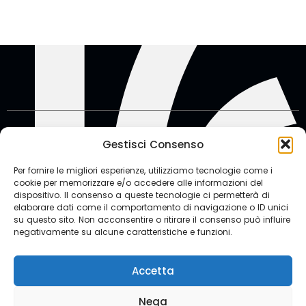
Gestisci Consenso
© CAMERA DI COMMERCIO INTERNAZIONALE
Via Barnaba Oriani, 34 – 00197 Roma
Per fornire le migliori esperienze, utilizziamo tecnologie come i
cookie per memorizzare e/o accedere alle informazioni del
dispositivo. Il consenso a queste tecnologie ci permetterà di
elaborare dati come il comportamento di navigazione o ID unici
su questo sito. Non acconsentire o ritirare il consenso può influire
Contatti
negativamente su alcune caratteristiche e funzioni.
© 2026 ICC Italia | Partita IVA 01017671007 | Codice Fiscale
Accetta
01863550586
Nega