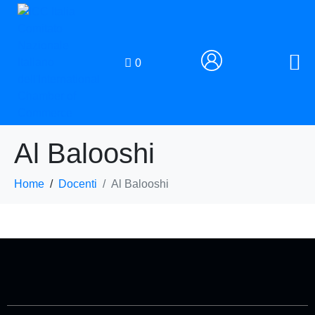
0
Al Balooshi
Home
Docenti
Al Balooshi