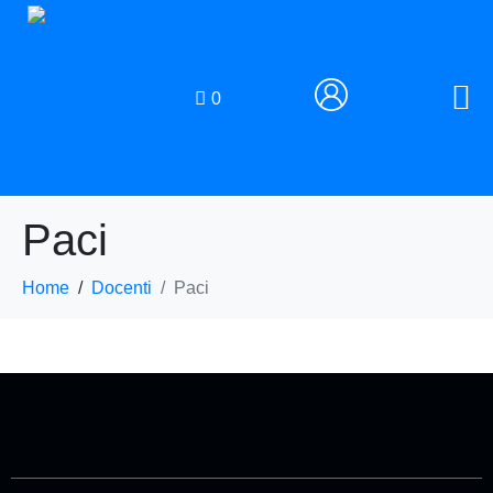
0
Paci
Home
Docenti
Paci