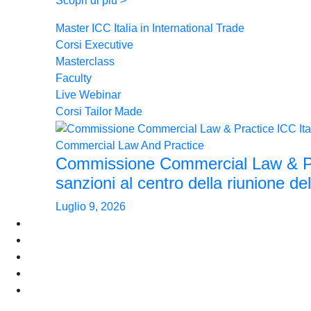
Scopri di più >
Master ICC Italia in International Trade
Corsi Executive
Masterclass
Faculty
Live Webinar
Corsi Tailor Made
Commercial Law And Practice
Commissione Commercial Law & Prac
sanzioni al centro della riunione del
Luglio 9, 2026
Arbitrato e ADR
Entra in ICC
Eventi
Pubblicazioni
News