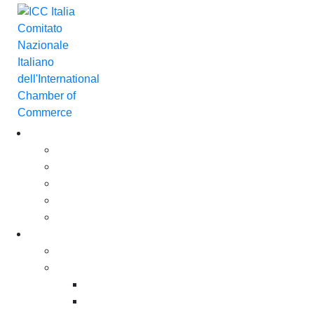
Chi Siamo
Chi Siamo
Governance
Gli Associati ICC Italia
Il Team
Careers
For business. For you
Policy & Advocacy
Incoterms®
Incoterms® 2020
Incoterms® e protezione del copyright