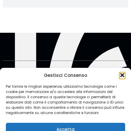
Gestisci Consenso
© CAMERA DI COMMERCIO INTERNAZIONALE
Via Barnaba Oriani, 34 – 00197 Roma
Per fornire le migliori esperienze, utilizziamo tecnologie come i
cookie per memorizzare e/o accedere alle informazioni del
dispositivo. Il consenso a queste tecnologie ci permetterà di
elaborare dati come il comportamento di navigazione o ID unici
su questo sito. Non acconsentire o ritirare il consenso può influire
Contatti
negativamente su alcune caratteristiche e funzioni.
© 2026 ICC Italia | Partita IVA 01017671007 | Codice Fiscale
Accetta