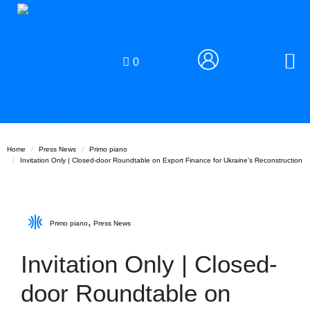
0
Home
Press News
Primo piano
Invitation Only | Closed-door Roundtable on Export Finance for Ukraine’s Reconstruction
,
Primo piano
Press News
Invitation Only | Closed-
door Roundtable on