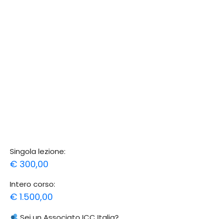
0
Corsi Executive
|
Eventi
Aspetti Doganali | Corso Executive
€
200,00
-
€
1.200,00
E’ possibile iscriversi anche alle singole lezioni.
Quote di iscrizione
Singola lezione:
€ 300,00
Intero corso:
€ 1.500,00
Sei un Associato ICC Italia?