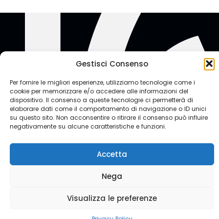
Accetta
Nega
Visualizza le preferenze
Privacy Policy
© CAMERA DI COMMERCIO INTERNAZIONALE
Via Barnaba Oriani, 34 – 00197 Roma
Contatti
© 2026 ICC Italia | Partita IVA 01017671007 | Codice Fiscale
01863550586