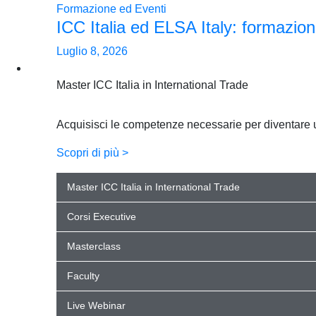
Formazione ed Eventi
ICC Italia ed ELSA Italy: formazion
Luglio 8, 2026
Formazione
Master ICC Italia in International Trade
Acquisisci le competenze necessarie per diventare un 
Scopri di più >
Master ICC Italia in International Trade
Corsi Executive
Masterclass
Faculty
Live Webinar