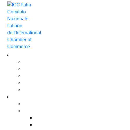
Chi Siamo
Chi Siamo
Governance
Gli Associati ICC Italia
Il Team
Careers
For business. For you
Policy & Advocacy
Incoterms®
Incoterms® 2020
Incoterms® e protezione del copyright