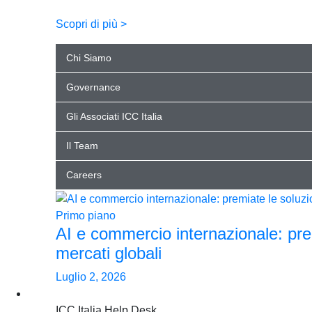
Scopri di più >
Chi Siamo
Governance
Gli Associati ICC Italia
Il Team
Careers
Primo piano
AI e commercio internazionale: pre
mercati globali
Luglio 2, 2026
For business. For you
ICC Italia Help Desk