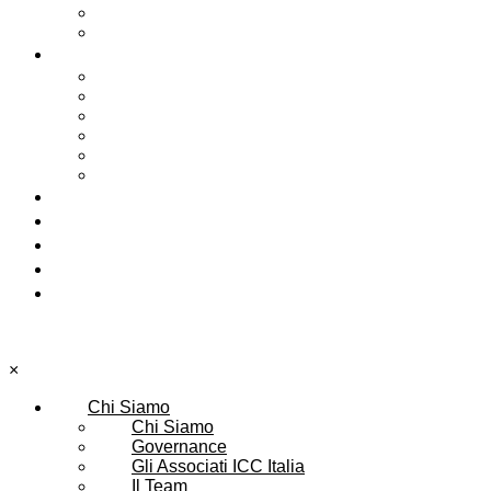
Per le Camere di Commercio
ICC Agri-Food Initiative
Formazione
Master ICC Italia in International Trade
Corsi Executive
Masterclass
Faculty
Live Webinar
Corsi Tailor Made
Arbitrato e ADR
Entra in ICC
Eventi
Pubblicazioni
News
×
Chi Siamo
Chi Siamo
Governance
Gli Associati ICC Italia
Il Team