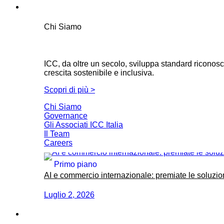
Chi Siamo
Chi Siamo
ICC, da oltre un secolo, sviluppa standard riconosci
crescita sostenibile e inclusiva.
Scopri di più >
Chi Siamo
Governance
Gli Associati ICC Italia
Il Team
Careers
Primo piano
AI e commercio internazionale: premiate le soluzio
Luglio 2, 2026
For business. For you