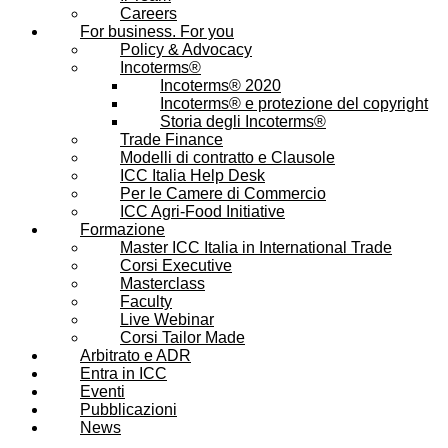
Careers
For business. For you
Policy & Advocacy
Incoterms®
Incoterms® 2020
Incoterms® e protezione del copyright
Storia degli Incoterms®
Trade Finance
Modelli di contratto e Clausole
ICC Italia Help Desk
Per le Camere di Commercio
ICC Agri-Food Initiative
Formazione
Master ICC Italia in International Trade
Corsi Executive
Masterclass
Faculty
Live Webinar
Corsi Tailor Made
Arbitrato e ADR
Entra in ICC
Eventi
Pubblicazioni
News