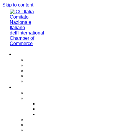
Skip to content
Chi Siamo
Chi Siamo
Governance
Gli Associati ICC Italia
Il Team
Careers
For business. For you
Policy & Advocacy
Incoterms®
Incoterms® 2020
Incoterms® e protezione del copyright
Storia degli Incoterms®
Trade Finance
Modelli di contratto e Clausole
ICC Italia Help Desk