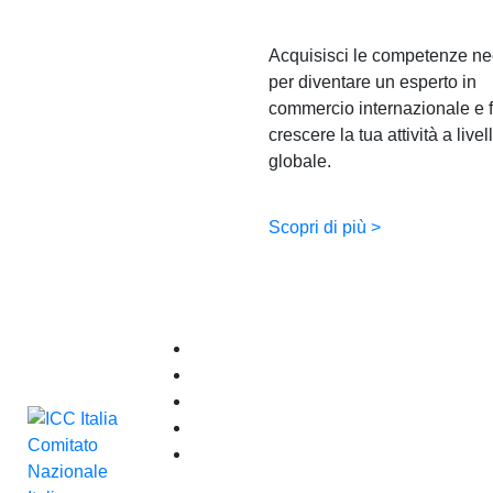
Acquisisci le competenze ne
per diventare un esperto in
commercio internazionale e f
crescere la tua attività a livel
globale.
Scopri di più >
Arbitrato e ADR
Entra in ICC
Eventi
Pubblicazioni
News