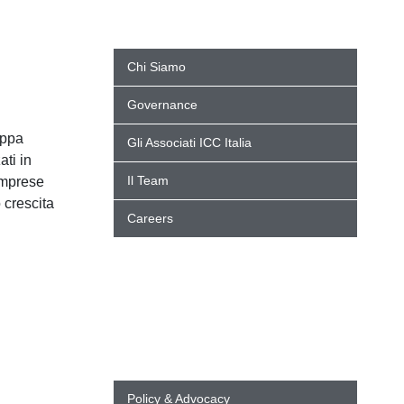
Chi Siamo
Governance
uppa
Gli Associati ICC Italia
ati in
Il Team
imprese
 crescita
Careers
Policy & Advocacy