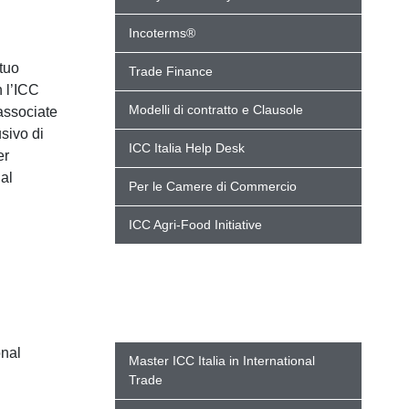
Incoterms®
 tuo
Trade Finance
 l’ICC
Modelli di contratto e Clausole
 associate
sivo di
ICC Italia Help Desk
er
 al
Per le Camere di Commercio
ICC Agri-Food Initiative
onal
Master ICC Italia in International
Trade