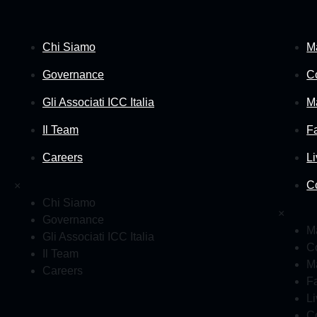
Chi Siamo
Ma
Governance
C
Gli Associati ICC Italia
M
Il Team
F
Careers
L
C
×
Chi Siamo
×
Governance
Ma
Gli Associati ICC Italia
C
Il Team
M
Careers
F
L
C