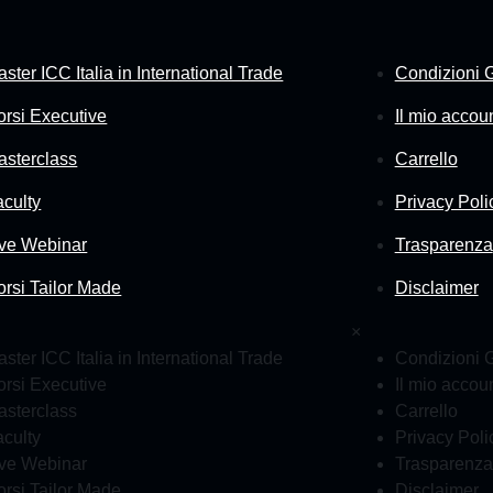
ster ICC Italia in International Trade
Condizioni G
orsi Executive
Il mio accou
asterclass
Carrello
aculty
Privacy Poli
ive Webinar
Trasparenza
orsi Tailor Made
Disclaimer
×
ster ICC Italia in International Trade
Condizioni G
orsi Executive
Il mio accou
asterclass
Carrello
aculty
Privacy Poli
ive Webinar
Trasparenza
orsi Tailor Made
Disclaimer