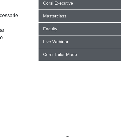
Corsi Executive
cessarie
Masterclass
Faculty
ar
lo
Live Webinar
Corsi Tailor Made