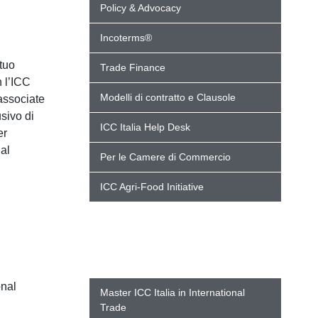
Policy & Advocacy
Incoterms®
 tuo
Trade Finance
 l’ICC
Modelli di contratto e Clausole
 associate
sivo di
ICC Italia Help Desk
er
 al
Per le Camere di Commercio
ICC Agri-Food Initiative
onal
Master ICC Italia in International
Trade