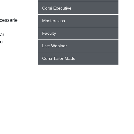
Corsi Executive
cessarie
Masterclass
Faculty
ar
lo
Live Webinar
Corsi Tailor Made