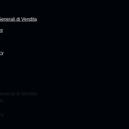
enerali di Vendita
nt
cy
enerali di Vendita
nt
cy