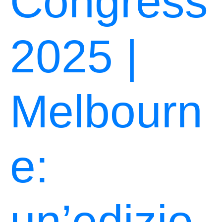
Congress
2025 |
Melbourn
e:
un’edizio