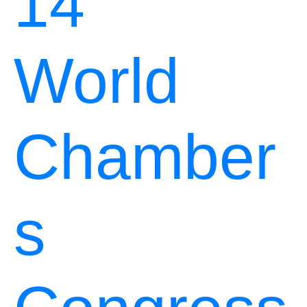
14°
World
Chamber
s