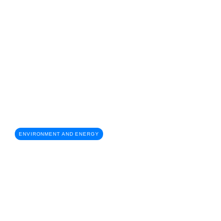
ENVIRONMENT AND ENERGY
ICC conferma la propria presenza
alla COP31 di Antalya