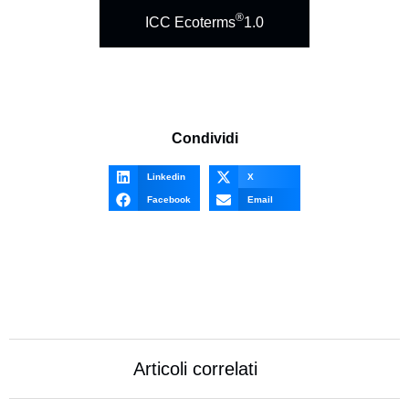
®
ICC Ecoterms
1.0
Condividi
Linkedin
X
Facebook
Email
Articoli correlati