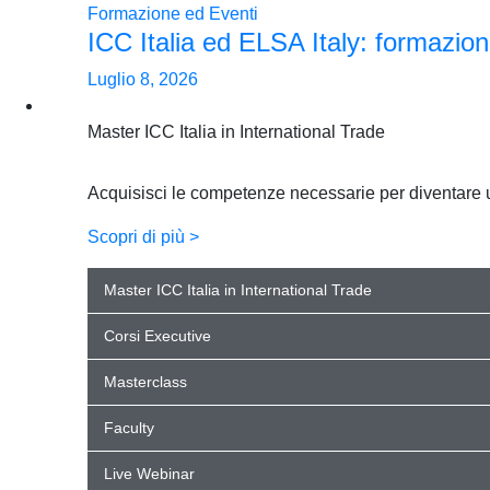
Formazione ed Eventi
ICC Italia ed ELSA Italy: formazion
Luglio 8, 2026
Formazione
Master ICC Italia in International Trade
Acquisisci le competenze necessarie per diventare un 
Scopri di più >
Master ICC Italia in International Trade
Corsi Executive
Masterclass
Faculty
Live Webinar