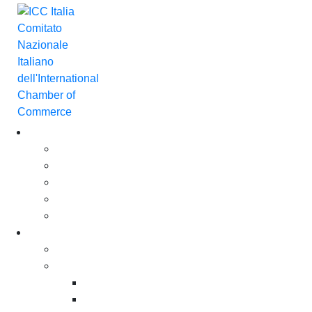
Chi Siamo
Chi Siamo
Governance
Gli Associati ICC Italia
Il Team
Careers
For business. For you
Policy & Advocacy
Incoterms®
Incoterms® 2020
Incoterms® e protezione del copyright