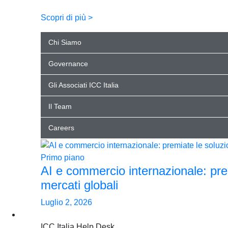
Scopri di più >
Chi Siamo
Governance
Gli Associati ICC Italia
Il Team
Careers
Primo piano
AI e commercio internazionale: pre
mercati globali
Luglio 2, 2026
For business. For you
ICC Italia Help Desk