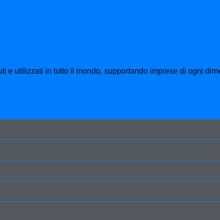
mo
ti e utilizzati in tutto il mondo, supportando imprese di ogni dim