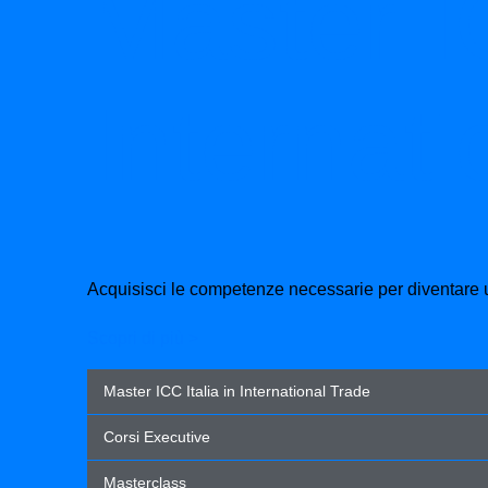
Master IC
Internat
Acquisisci le competenze necessarie per diventare un 
Scopri di più >
Master ICC Italia in International Trade
Corsi Executive
Masterclass