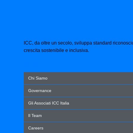
Chi Sia
ICC, da oltre un secolo, sviluppa standard riconosciu
crescita sostenibile e inclusiva.
Scopri di più >
Chi Siamo
Governance
Gli Associati ICC Italia
Il Team
Careers