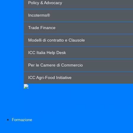
Policy & Advocacy
Incoterms®
Trade Finance
Modelli di contratto e Clausole
ICC Italia Help Desk
Per le Camere di Commercio
ICC Agri-Food Initiative
Formazione ed Eventi
ICC Italia ed ELSA Italy: formazion
Luglio 8, 2026
Formazione