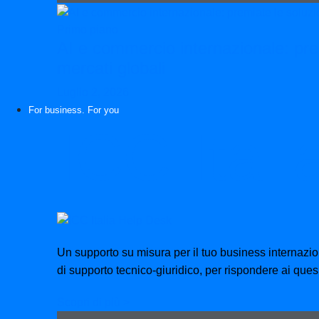
Primo piano
AI e commercio internazionale: pre
mercati globali
Luglio 2, 2026
For business. For you
ICC Ital
Un supporto su misura per il tuo business internazi
di supporto tecnico-giuridico, per rispondere ai ques
Scopri di più >