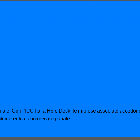
miate le soluzioni che aiutano le PMI ad a
ia Help Des
onale. Con l’ICC Italia Help Desk, le imprese associate accedono
iti inerenti al commercio globale.