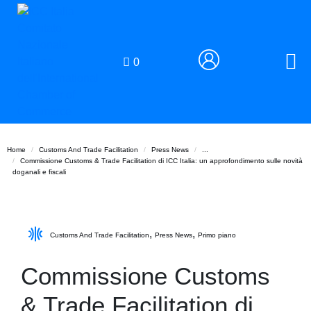
0
Home
Customs And Trade Facilitation
Press News
...
Commissione Customs & Trade Facilitation di ICC Italia: un approfondimento sulle novità
doganali e fiscali
,
,
Customs And Trade Facilitation
Press News
Primo piano
Commissione Customs
& Trade Facilitation di