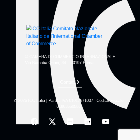
© CAMERA DI COMMERCIO INTERNAZIONALE
Via Barnaba Oriani, 34 – 00197 Roma
Contatti
© 2026 ICC Italia | Partita IVA 01017671007 | Codice Fiscale
01863550586