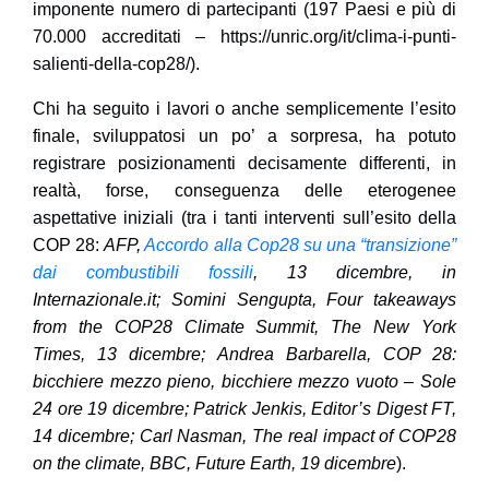
imponente numero di partecipanti (197 Paesi e più di
70.000 accreditati – https://unric.org/it/clima-i-punti-
salienti-della-cop28/).
Chi ha seguito i lavori o anche semplicemente l’esito
finale, sviluppatosi un po’ a sorpresa, ha potuto
registrare posizionamenti decisamente differenti, in
realtà, forse, conseguenza delle eterogenee
aspettative iniziali (tra i tanti interventi sull’esito della
COP 28
:
AFP,
Accordo alla Cop28 su una “transizione”
dai combustibili fossili
, 13 dicembre, in
Internazionale.it; Somini Sengupta, Four takeaways
from the COP28 Climate Summit, The New York
Times, 13 dicembre; Andrea Barbarella, COP 28:
bicchiere mezzo pieno, bicchiere mezzo vuoto – Sole
24 ore 19 dicembre; Patrick Jenkis, Editor’s Digest FT,
14 dicembre; Carl Nasman, The real impact of COP28
on the climate, BBC, Future Earth, 19 dicembre
).